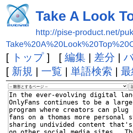
Take A Look T
http://pise-product.net/pu
Take%20A%20Look%20Top%20O
[
トップ
] [
編集
|
差分
|
[
新規
|
一覧
|
単語検索
|
最